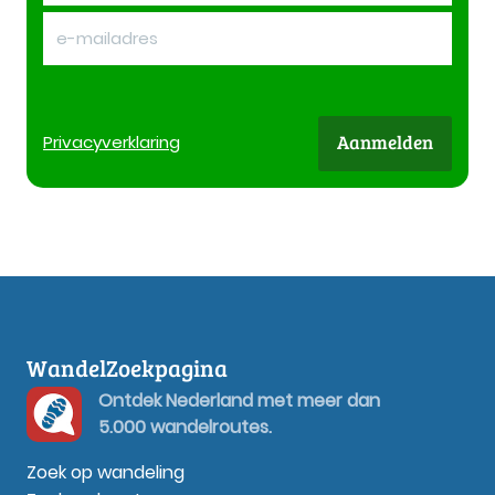
Aanmelden
Privacy
verklaring
WandelZoekpagina
Ontdek Nederland met meer dan
5.000 wandelroutes.
Zoek op wandeling