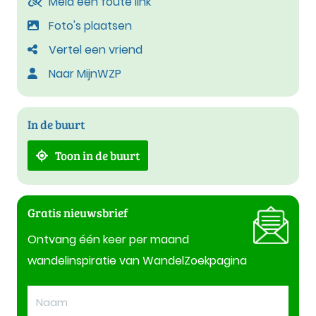
Meld een foute link
Foto's plaatsen
Vertel een vriend
Naar MijnWZP
In de buurt
Toon in de buurt
Gratis nieuwsbrief
Ontvang één keer per maand
wandelinspiratie van WandelZoekpagina