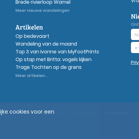
Vr
Brede rivierloop Wamel
Meer nieuwe wandelingen
Ni
Ont
Artikelen
Op bedevaart
Wandeling van de maand
Top 3 van Ivonne van MyFootPrints
Op stap met Britta: vogels kijken
Pri
Trage Tochten op de grens
Meer artikelen...
ke cookies voor een
© Wandelzoekpagina.nl
|
Sitemap
|
Disclaimer