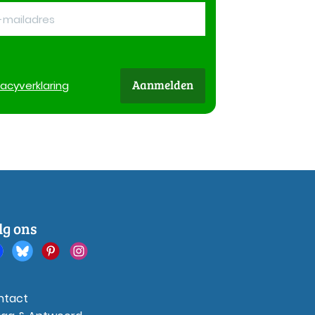
Aanmelden
vacy
verklaring
lg ons
ntact