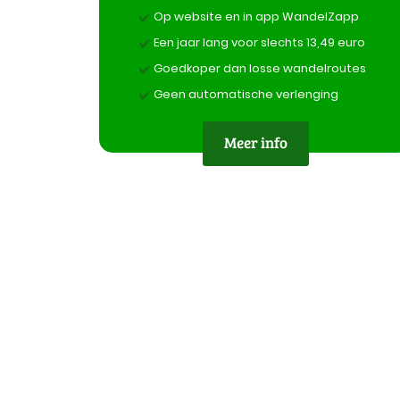
Op website en in app WandelZapp
Een jaar lang voor slechts 13,49 euro
Goedkoper dan losse wandelroutes
Geen automatische verlenging
Meer info