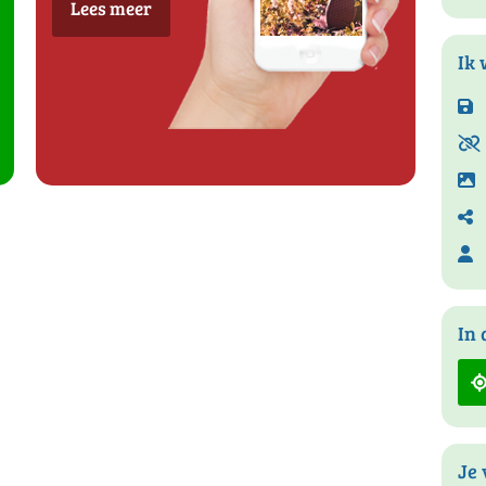
Lees meer
Ik 
In 
Je 