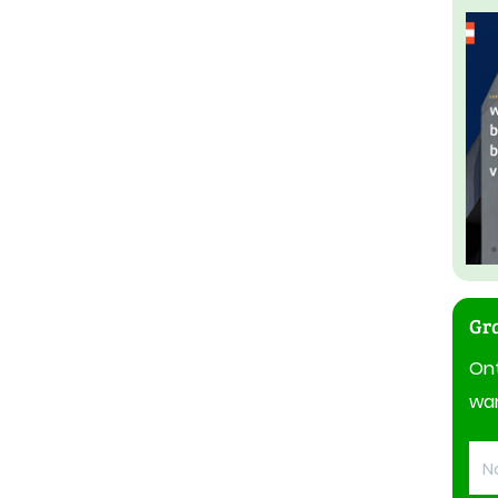
Gra
On
wan