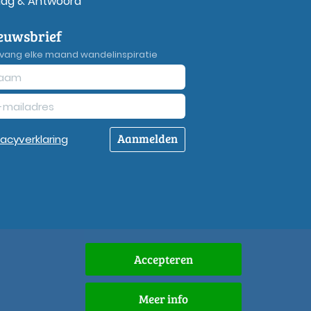
aag & Antwoord
euwsbrief
vang elke maand wandelinspiratie
Aanmelden
vacy
verklaring
Accepteren
Meer info