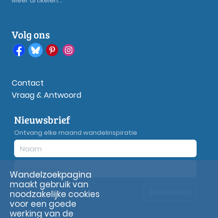
Meer artikelen...
Volg ons
Contact
Vraag & Antwoord
Nieuwsbrief
Ontvang elke maand wandelinspiratie
Wandelzoekpagina
maakt gebruik van
Aanmelden
Privacy
verklaring
noodzakelijke cookies
voor een goede
werking van de