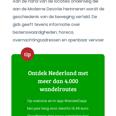
Aan de hand van de locaties onderweg die
aan de Moderne Devotie herinneren wordt de
geschiedenis van de beweging verteld. De
gids geeft tevens informatie over
bezienswaardigheden, horeca,
overnachtingsadressen en openbaar vervoer
tip
Ontdek Nederland met
meer dan 4.000
wandelroutes
Op website en in app WandelZapp
Een jaar lang voor slechts 13,49 euro
Goedkoper dan losse wandelroutes