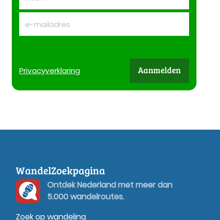
Aanmelden
Privacy
verklaring
WandelZoekpagina
Ontdek Nederland met meer dan
5.000 wandelroutes.
Zoek op wandeling