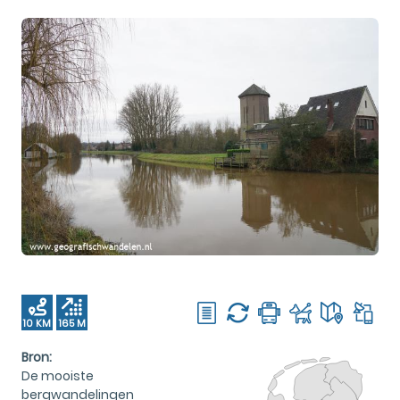
10 KM
165 M
Bron:
De mooiste
bergwandelingen