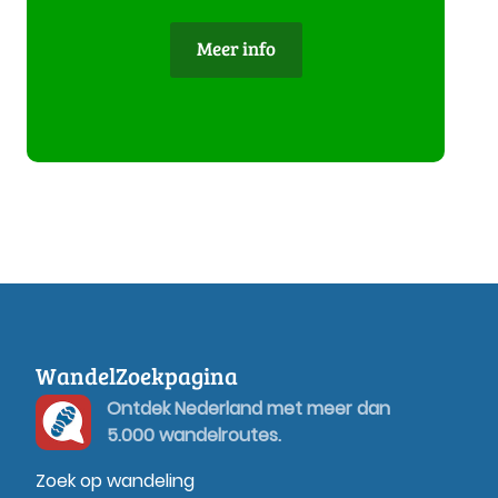
Meer info
WandelZoekpagina
Ontdek Nederland met meer dan
5.000 wandelroutes.
Zoek op wandeling