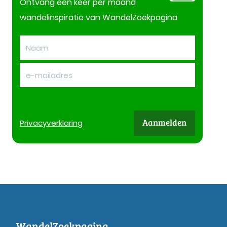
Ontvang één keer per maand
wandelinspiratie van WandelZoekpagina
Aanmelden
Privacy
verklaring
WandelZoekpagina