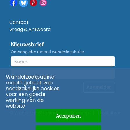
Contact
Vraag & Antwoord
Nieuwsbrief
Ontvang elke maand wandelinspiratie
Wandelzoekpagina
maakt gebruik van
Aanmelden
Privacy
verklaring
noodzakelijke cookies
voor een goede
werking van de
website
© Wandelzoekpagina.nl
|
Sitemap
|
Disclaimer
Accepteren