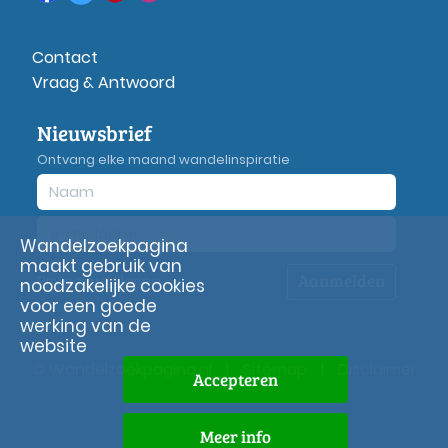
Contact
Vraag & Antwoord
Nieuwsbrief
Ontvang elke maand wandelinspiratie
Wandelzoekpagina
maakt gebruik van
Aanmelden
Privacy
verklaring
noodzakelijke cookies
voor een goede
werking van de
website
© Wandelzoekpagina.nl
|
Sitemap
|
Disclaimer
Accepteren
Meer info