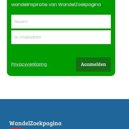
wandelinspiratie van WandelZoekpagina
Aanmelden
Privacy
verklaring
WandelZoekpagina