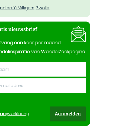
nd café Milligers, Zwolle
tis nieuwsbrief
tvang één keer per maand
delinspiratie van WandelZoekpagina
Aanmelden
vacy
verklaring