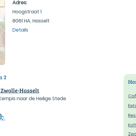
Adres:
Hoogstraat 1
8061 HA, Hasselt
Details
m 2
Hor
 Zwolle-Hasselt
Caf
empis naar de Heilige Stede
Eet
Res
Kof
Zwo