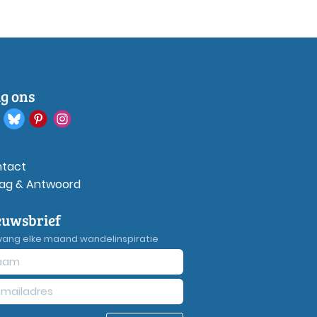
lg ons
tact
ag & Antwoord
euwsbrief
vang elke maand wandelinspiratie