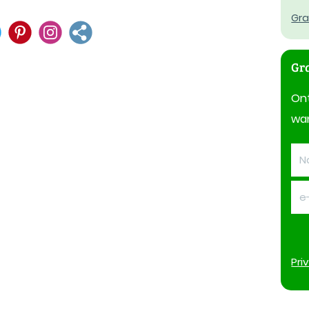
Gra
Gra
On
wan
Pri