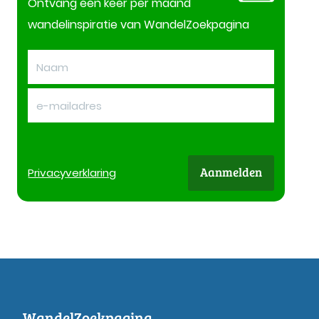
Ontvang één keer per maand
wandelinspiratie van WandelZoekpagina
Aanmelden
Privacy
verklaring
WandelZoekpagina