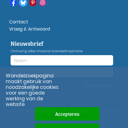
Contact
Vraag & Antwoord
Nieuwsbrief
Ontvang elke maand wandelinspiratie
Wandelzoekpagina
maakt gebruik van
Aanmelden
Privacy
verklaring
noodzakelijke cookies
voor een goede
werking van de
website
© Wandelzoekpagina.nl
|
Sitemap
|
Disclaimer
Accepteren