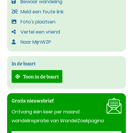
Bewaar wandeling
Meld een foute link
Foto's plaatsen
Vertel een vriend
Naar MijnWZP
In de buurt
Toon in de buurt
Gratis nieuwsbrief
Ontvang één keer per maand
wandelinspiratie van WandelZoekpagina