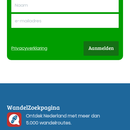
Aanmelden
Privacy
verklaring
WandelZoekpagina
Ontdek Nederland met meer dan
5.000 wandelroutes.