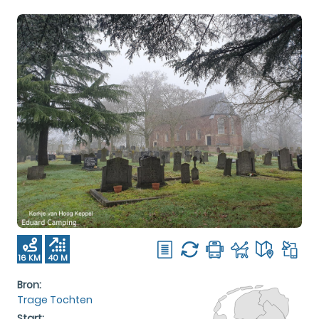
16 KM
40 M
Bron:
Trage Tochten
Start: