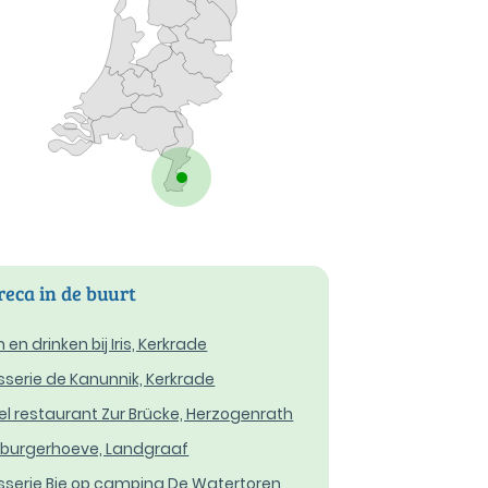
eca in de buurt
 en drinken bij Iris, Kerkrade
sserie de Kanunnik, Kerkrade
el restaurant Zur Brücke, Herzogenrath
burgerhoeve, Landgraaf
sserie Bie op camping De Watertoren,