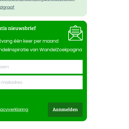
dgraaf
tis nieuwsbrief
tvang één keer per maand
delinspiratie van WandelZoekpagina
Aanmelden
vacy
verklaring