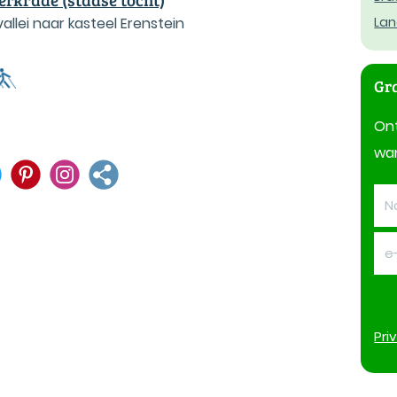
allei naar kasteel Erenstein
Lan
Gra
On
wan
Pri