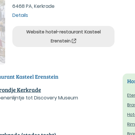
6468 PA, Kerkrade
Details
Website hotel-restaurant Kasteel
Erenstein
aurant Kasteel Erenstein
Hor
rondje Kerkrade
Eten
oenenlijntje tot Discovery Museum
Bra
Hot
Rim
Bra
erkrade (stadse tocht)