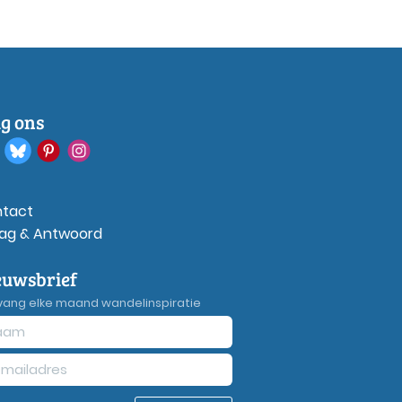
lg ons
tact
ag & Antwoord
euwsbrief
vang elke maand wandelinspiratie