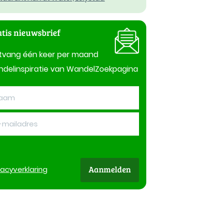
tis nieuwsbrief
tvang één keer per maand
delinspiratie van WandelZoekpagina
Aanmelden
vacy
verklaring