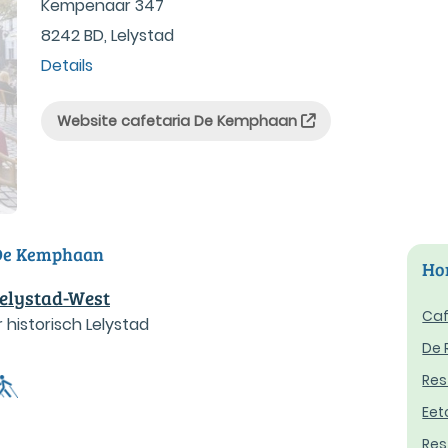
Kempenaar 347
8242 BD, Lelystad
Details
Website cafetaria De Kemphaan
 De Kemphaan
Hor
Lelystad-West
Caf
historisch Lelystad
De 
Res
Eet
Res