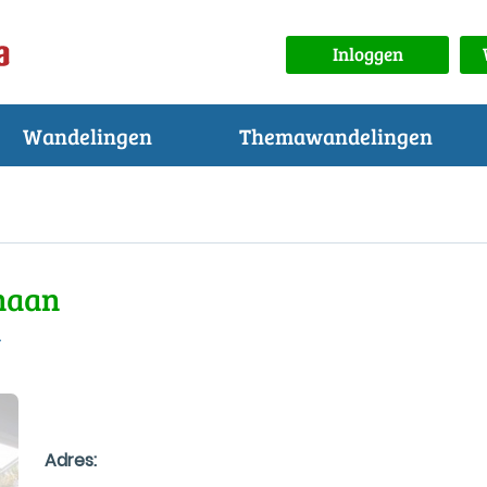
Inloggen
Wandelingen
Themawandelingen
haan
d
Adres: