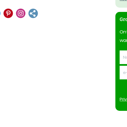
Gra
On
wan
Pri