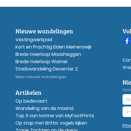
Nieuwe wandelingen
Vo
Vestingwerkpad
Kort en Prachtig Elden Meinerswijk
Brede rivierloop Maasheggen
Con
Brede rivierloop Wamel
Vra
Stadswandeling Deventer 2
Meer nieuwe wandelingen
Ni
Ont
Artikelen
Op bedevaart
Wandeling van de maand
Top 3 van Ivonne van MyFootPrints
Op stap met Britta: vogels kijken
Pri
Trage Tochten op de grens