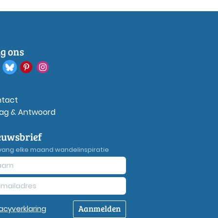
lg ons
tact
ag & Antwoord
euwsbrief
vang elke maand wandelinspiratie
Aanmelden
vacy
verklaring