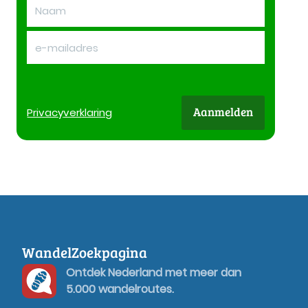
Aanmelden
Privacy
verklaring
WandelZoekpagina
Ontdek Nederland met meer dan
5.000 wandelroutes.