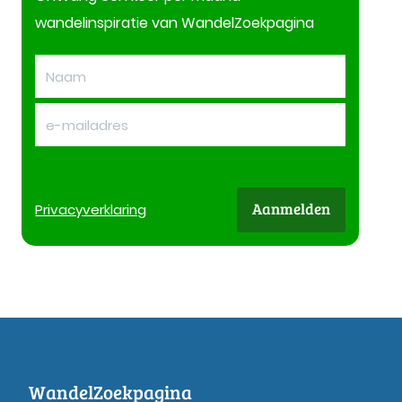
wandelinspiratie van WandelZoekpagina
Aanmelden
Privacy
verklaring
WandelZoekpagina