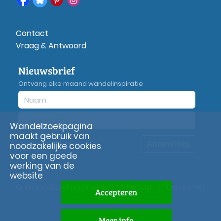
Contact
Vraag & Antwoord
Nieuwsbrief
Ontvang elke maand wandelinspiratie
Wandelzoekpagina
maakt gebruik van
Aanmelden
Privacy
verklaring
noodzakelijke cookies
voor een goede
werking van de
website
© Wandelzoekpagina.nl
|
Sitemap
|
Disclaimer
Accepteren
Meer info