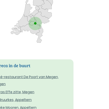
eca in de buurt
é-restaurant De Poort van Megen,
gen
ras Effe zitte, Megen
Bruurkes, Appeltern
ke Mooren, Appeltern