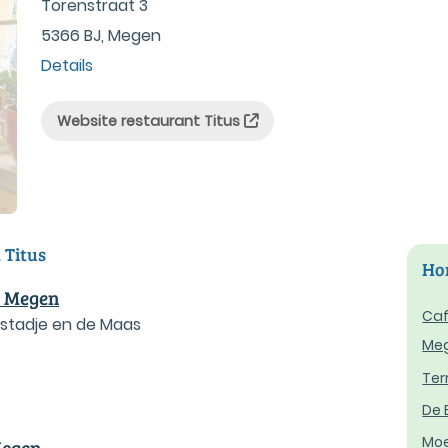
Torenstraat 3
5366 BJ, Megen
Details
Website restaurant Titus
 Titus
Hor
 Megen
Caf
rstadje en de Maas
Me
Ter
De 
Moe
Megen