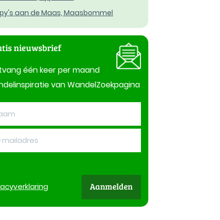
py's aan de Maas, Maasbommel
tis nieuwsbrief
tvang één keer per maand
delinspiratie van WandelZoekpagina
Aanmelden
vacy
verklaring