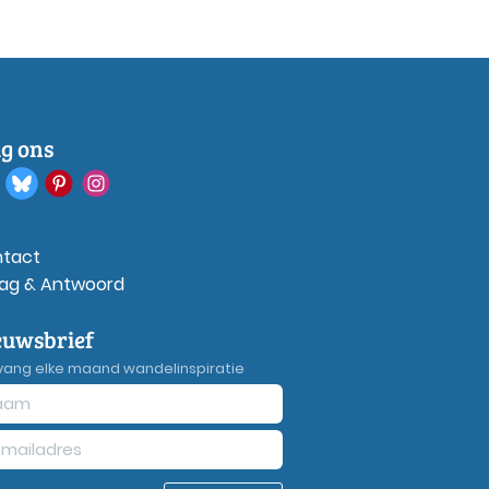
lg ons
tact
ag & Antwoord
euwsbrief
vang elke maand wandelinspiratie