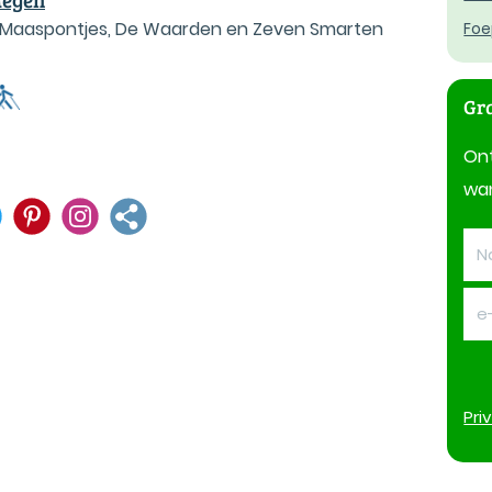
, Maaspontjes, De Waarden en Zeven Smarten
Foe
Gra
On
wan
Pri