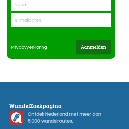
Aanmelden
Privacy
verklaring
WandelZoekpagina
Ontdek Nederland met meer dan
5.000 wandelroutes.