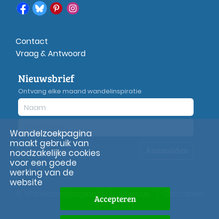
Contact
Vraag & Antwoord
Nieuwsbrief
Ontvang elke maand wandelinspiratie
Wandelzoekpagina
maakt gebruik van
Aanmelden
Privacy
verklaring
noodzakelijke cookies
voor een goede
werking van de
website
© Wandelzoekpagina.nl
|
Sitemap
|
Disclaimer
Accepteren