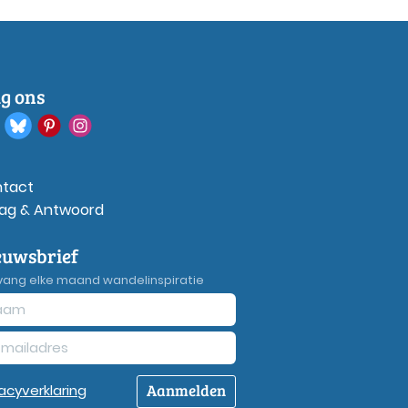
lg ons
tact
ag & Antwoord
euwsbrief
vang elke maand wandelinspiratie
Aanmelden
vacy
verklaring