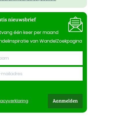
tis nieuwsbrief
tvang één keer per maand
delinspiratie van WandelZoekpagina
Aanmelden
vacy
verklaring