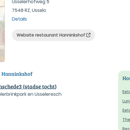
Usselerhofweg 5
7548 RZ, Usselo
Details
Website restaurant Hanninkshof
t Hanninkshof
Hor
nschede3 (stadse tocht)
Eet
lerbrinkpark en Usseleresch
Lun
Eet
The
Res