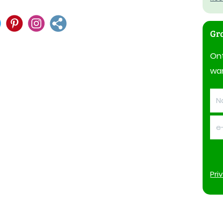
Gra
On
wan
Pri