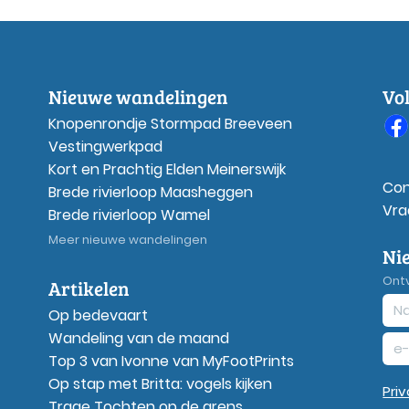
Nieuwe wandelingen
Vo
Knopenrondje Stormpad Breeveen
Vestingwerkpad
Kort en Prachtig Elden Meinerswijk
Con
Brede rivierloop Maasheggen
Vra
Brede rivierloop Wamel
Meer nieuwe wandelingen
Ni
Ont
Artikelen
Op bedevaart
Wandeling van de maand
Top 3 van Ivonne van MyFootPrints
Op stap met Britta: vogels kijken
Pri
Trage Tochten op de grens