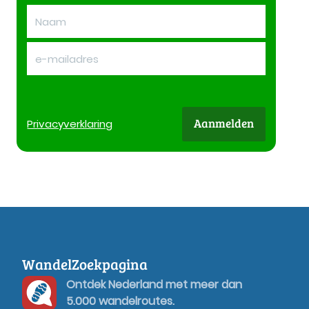
Aanmelden
Privacy
verklaring
WandelZoekpagina
Ontdek Nederland met meer dan
5.000 wandelroutes.