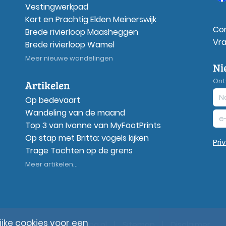
Vestingwerkpad
Kort en Prachtig Elden Meinerswijk
Co
Brede rivierloop Maasheggen
Vr
Brede rivierloop Wamel
Meer nieuwe wandelingen
Ni
Ont
Artikelen
Op bedevaart
Wandeling van de maand
Top 3 van Ivonne van MyFootPrints
Op stap met Britta: vogels kijken
Pri
Trage Tochten op de grens
Meer artikelen...
ke cookies voor een
© Wandelzoekpagina.nl
|
Sitemap
|
Disclaimer