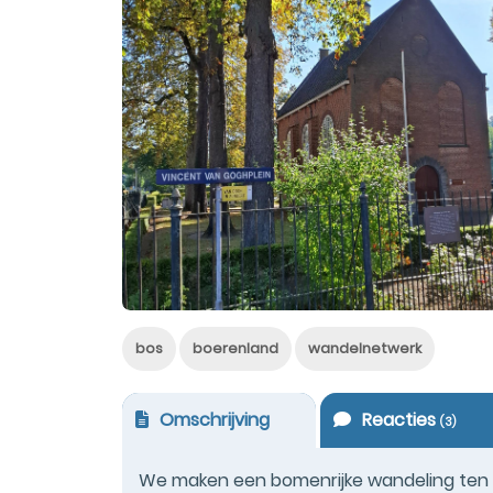
bos
boerenland
wandelnetwerk
Omschrijving
Reacties
(
3
)
We maken een bomenrijke wandeling ten z