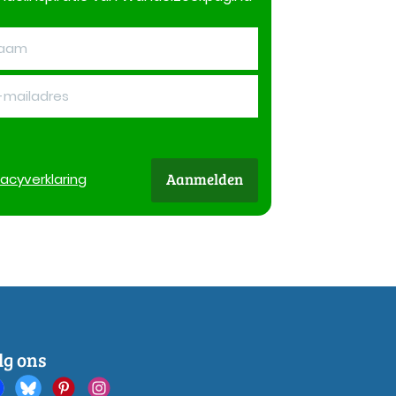
Aanmelden
vacy
verklaring
lg ons