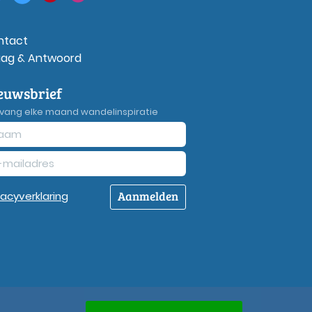
ntact
aag & Antwoord
euwsbrief
vang elke maand wandelinspiratie
Aanmelden
vacy
verklaring