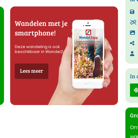
Wandelen met je
smartphone!
Deze wandeling is ook
beschikbaar in WandelZapp
Lees meer
In 
Gra
On
wan