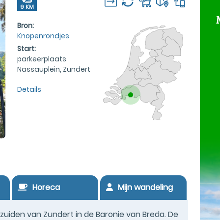
9 KM
Bron:
Knopenrondjes
Start:
parkeerplaats
Nassauplein, Zundert
Details
Horeca
Mijn wandeling
uiden van Zundert in de Baronie van Breda. De