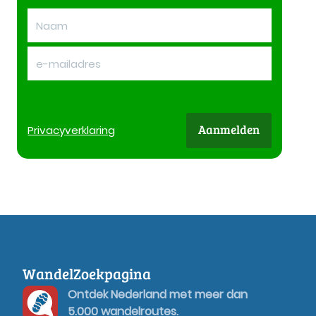
Aanmelden
Privacy
verklaring
WandelZoekpagina
Ontdek Nederland met meer dan
5.000 wandelroutes.