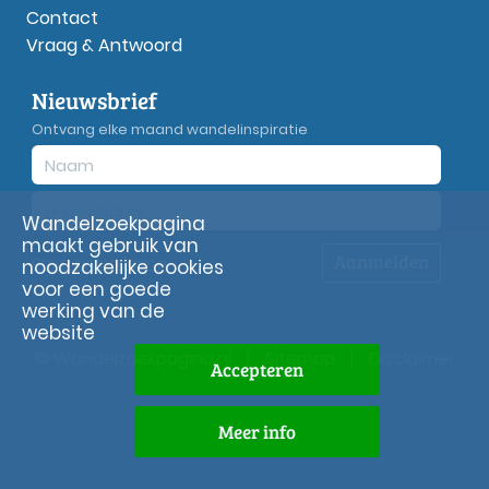
Contact
Vraag & Antwoord
Nieuwsbrief
Ontvang elke maand wandelinspiratie
Wandelzoekpagina
maakt gebruik van
Aanmelden
Privacy
verklaring
noodzakelijke cookies
voor een goede
werking van de
website
© Wandelzoekpagina.nl
|
Sitemap
|
Disclaimer
Accepteren
Meer info