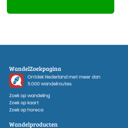
WandelZoekpagina
Ontdek Nederland met meer dan
5.000 wandelroutes.
Zoek op wandeling
Zoek op kaart
Zoek op horeca
Wandelproducten