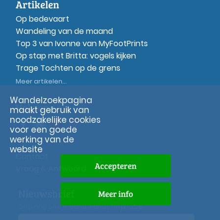
Artikelen
Op bedevaart
Wandeling van de maand
Top 3 van Ivonne van MyFootPrints
Op stap met Britta: vogels kijken
Trage Tochten op de grens
Meer artikelen...
Wandelzoekpagina
Volg ons
maakt gebruik van
noodzakelijke cookies
voor een goede
werking van de
website
Contact
Accepteren
Vraag & Antwoord
Nieuwsbrief
Meer info
Ontvang elke maand wandelinspiratie