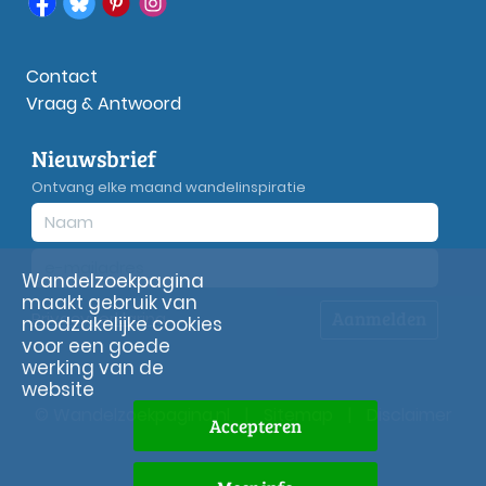
Contact
Vraag & Antwoord
Nieuwsbrief
Ontvang elke maand wandelinspiratie
Wandelzoekpagina
maakt gebruik van
Aanmelden
Privacy
verklaring
noodzakelijke cookies
voor een goede
werking van de
website
© Wandelzoekpagina.nl
|
Sitemap
|
Disclaimer
Accepteren