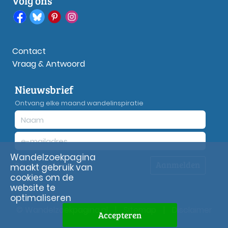
Volg ons
Contact
Vraag & Antwoord
Nieuwsbrief
Ontvang elke maand wandelinspiratie
Wandelzoekpagina
Aanmelden
Privacy
verklaring
maakt gebruik van
cookies om de
website te
optimaliseren
© Wandelzoekpagina.nl
|
Sitemap
|
Disclaimer
Accepteren