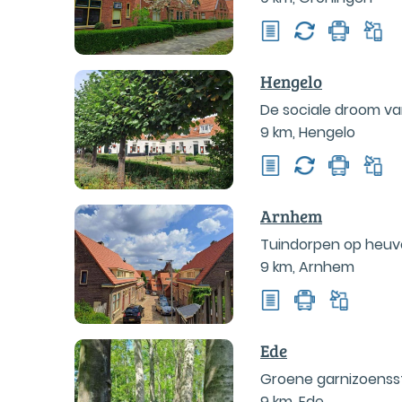
Hengelo
De sociale droom va
9 km
,
Hengelo
Arnhem
Tuindorpen op heuv
9 km
,
Arnhem
Ede
Groene garnizoensst
9 km
,
Ede