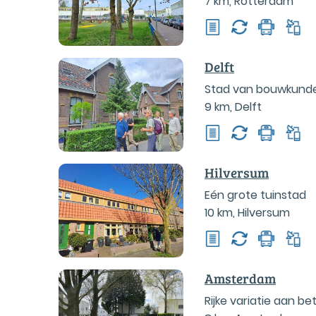
7 km
,
Rotterdam
Delft
Stad van bouwkunde,
9 km
,
Delft
Hilversum
Eén grote tuinstad
10 km
,
Hilversum
Amsterdam
Rijke variatie aan b