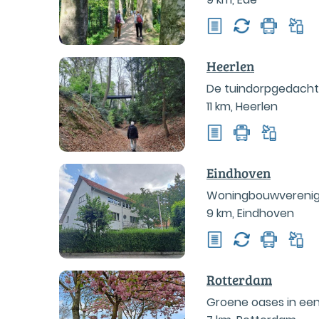
Heerlen
De tuindorpgedachte
11 km
,
Heerlen
Eindhoven
Woningbouwverenigi
9 km
,
Eindhoven
Rotterdam
Groene oases in ee