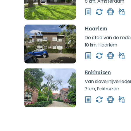
8 km
,
Amsterdam
Haarlem
De stad van de rod
10 km
,
Haarlem
Enkhuizen
Van slavernijverlede
7 km
,
Enkhuizen