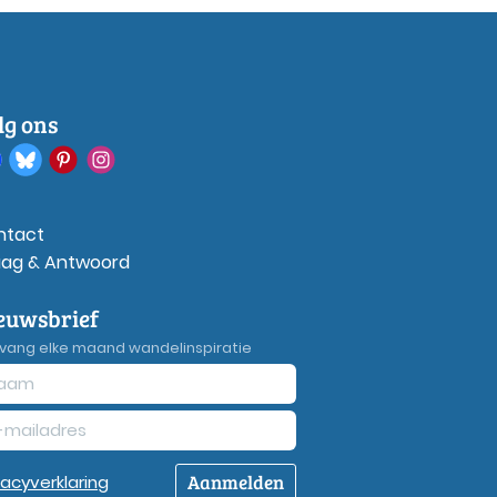
lg ons
ntact
aag & Antwoord
euwsbrief
vang elke maand wandelinspiratie
Aanmelden
vacy
verklaring