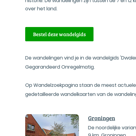
historie. De wandelingen zijn tussen de 7 en 12 
over het land.
Bestel deze wandelgids
De wandelingen vind je in de wandelgids 'Dwalen
Gegarandeerd Onregelmatig.
Op Wandelzoekpagina staan de meest actuele 
gedetailleerde wandelkaarten van de wandelin
Groningen
De noordelijke vari
9 km
,
Groningen