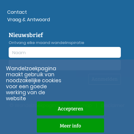
Contact
Vraag & Antwoord
Nieuwsbrief
Ontvang elke maand wandelinspiratie
Wandelzoekpagina
maakt gebruik van
Aanmelden
Privacy
verklaring
noodzakelijke cookies
voor een goede
werking van de
website
© Wandelzoekpagina.nl
|
Sitemap
|
Disclaimer
Accepteren
Meer info