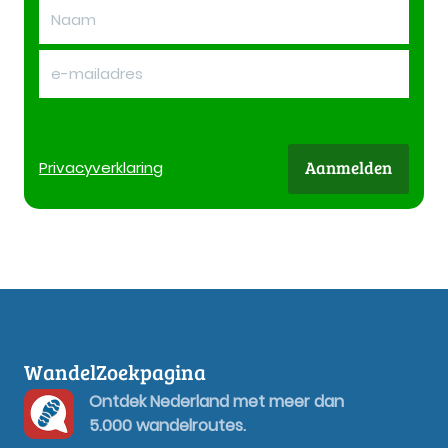
Aanmelden
Privacy
verklaring
WandelZoekpagina
Ontdek Nederland met meer dan
5.000 wandelroutes.