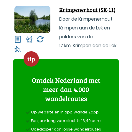
Krimpenerhout (SK-11)
Door de Krimpenerhout,
Krimpen aan de Lek en
polders van de
Krimpenerwaard
17 km
,
Krimpen aan de Lek
tip
Ontdek Nederland met
meer dan 4.000
wandelroutes
Op website en in app WandelZapp
Een jaar lang voor slechts 13,49 euro
Goedkoper dan losse wandelroutes