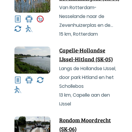
Van Rotterdam-
Nesselande naar de
Zevenhuizerplas en de
Rotte
15 km
,
Rotterdam
Capelle-Hollandse
IJssel-Hitland (SK-05)
Langs de Hollandse IJssel,
door park Hitland en het
Schollebos
13 km
,
Capelle aan den
IJssel
Rondom Moordrecht
(SK-06)