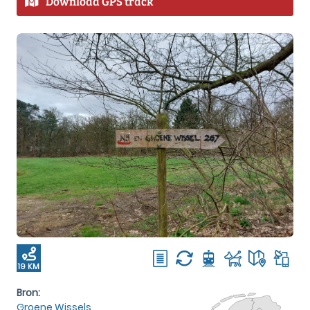
Download GPS track
19 KM
Bron:
Groene Wissels