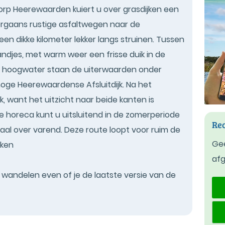
dorp Heerewaarden kuiert u over grasdijken een
oorgaans rustige asfaltwegen naar de
en dikke kilometer lekker langs struinen. Tussen
trandjes, met warm weer een frisse duik in de
em hoogwater staan de uiterwaarden onder
hoge Heerewaardense Afsluitdijk. Na het
jk, want het uitzicht naar beide kanten is
 Die horeca kunt u uitsluitend in de zomerperiode
Rec
al over varend. Deze route loopt voor ruim de
Gee
jken
af
t wandelen even of je de laatste versie van de