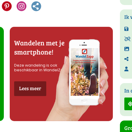
Ik 
Wandelen met je
smartphone!
Deze wandeling is ook
beschikbaar in WandelZapp
Lees meer
In 
Gra