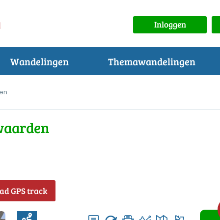
Inloggen
Wandelingen
Themawandelingen
en
ewaarden
ad GPS track