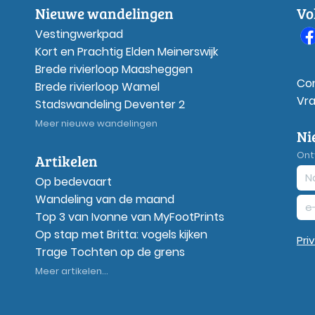
Nieuwe wandelingen
Vo
Vestingwerkpad
Kort en Prachtig Elden Meinerswijk
Brede rivierloop Maasheggen
Co
Brede rivierloop Wamel
Vr
Stadswandeling Deventer 2
Meer nieuwe wandelingen
Ni
Ont
Artikelen
Op bedevaart
Wandeling van de maand
Top 3 van Ivonne van MyFootPrints
Op stap met Britta: vogels kijken
Pri
Trage Tochten op de grens
Meer artikelen...