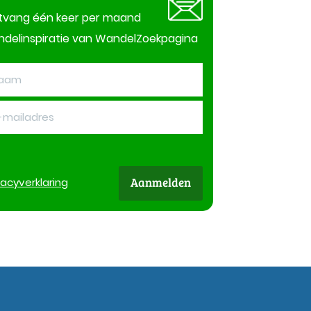
tvang één keer per maand
delinspiratie van WandelZoekpagina
Aanmelden
vacy
verklaring