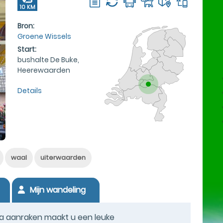
10 KM
Bron:
Groene Wissels
Start:
bushalte De Buke,
Heerewaarden
Details
waal
uiterwaarden
Mijn wandeling
na aanraken maakt u een leuke