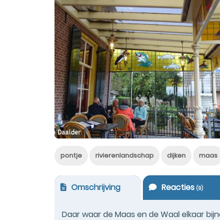
pontje
rivierenlandschap
dijken
maas
Omschrijving
Reacties
(
9
)
Daar waar de Maas en de Waal elkaar bij