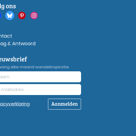
lg ons
ntact
aag & Antwoord
euwsbrief
vang elke maand wandelinspiratie
Aanmelden
vacy
verklaring