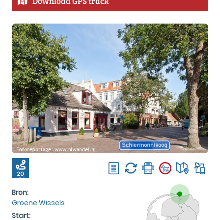
Download GPS track
20
KM
Bron:
Groene Wissels
Start: