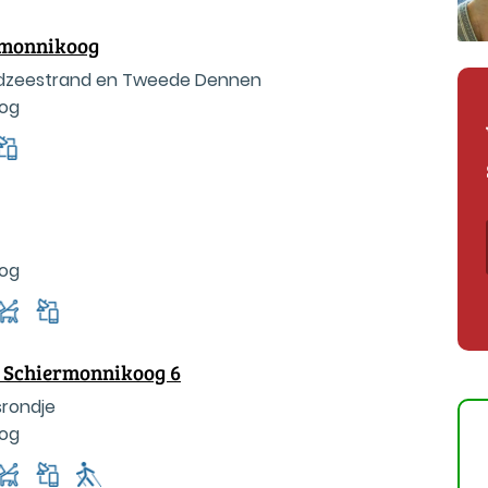
rmonnikoog
rdzeestrand en Tweede Dennen
oog
oog
: Schiermonnikoog 6
srondje
oog