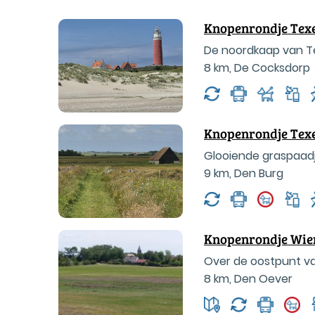
Knopenrondje Tex
De noordkaap van Te
8 km
,
De Cocksdorp
Knopenrondje Texe
Glooiende graspaad
9 km
,
Den Burg
Knopenrondje Wie
Over de oostpunt v
8 km
,
Den Oever