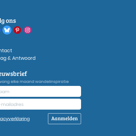
lg ons
ntact
aag & Antwoord
euwsbrief
vang elke maand wandelinspiratie
Aanmelden
vacy
verklaring