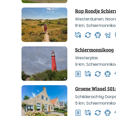
Rap Rondje Schie
Westerduinen, Noo
8 km
,
Schiermonnik
Schiermonnikoog
Westerplas
9 km
,
Schiermonnik
Groene Wissel 501
Schilderachtig Dorp
5 km
,
Schiermonnik