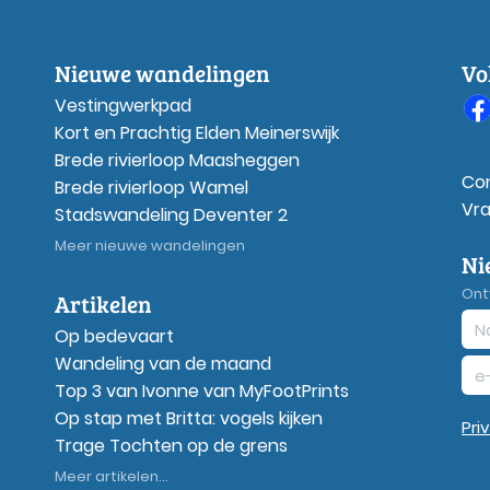
Nieuwe wandelingen
Vo
Vestingwerkpad
Kort en Prachtig Elden Meinerswijk
Brede rivierloop Maasheggen
Co
Brede rivierloop Wamel
Vr
Stadswandeling Deventer 2
Meer nieuwe wandelingen
Ni
Ont
Artikelen
Op bedevaart
Wandeling van de maand
Top 3 van Ivonne van MyFootPrints
Op stap met Britta: vogels kijken
Pri
Trage Tochten op de grens
Meer artikelen...