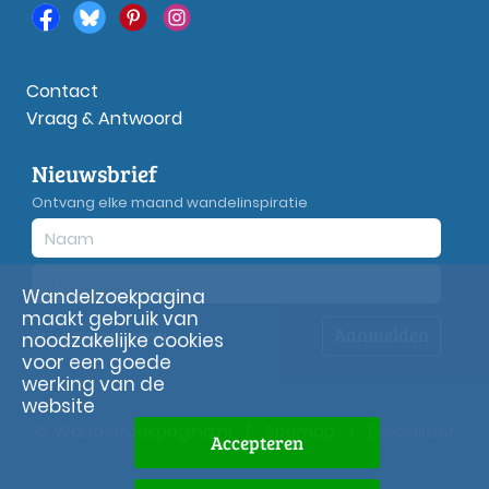
Contact
Vraag & Antwoord
Nieuwsbrief
Ontvang elke maand wandelinspiratie
Wandelzoekpagina
maakt gebruik van
Aanmelden
Privacy
verklaring
noodzakelijke cookies
voor een goede
werking van de
website
© Wandelzoekpagina.nl
|
Sitemap
|
Disclaimer
Accepteren