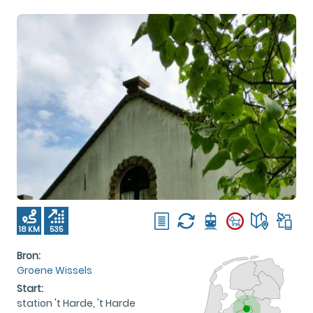
18 KM
535
M
Bron:
Groene Wissels
Start:
station 't Harde, 't Harde