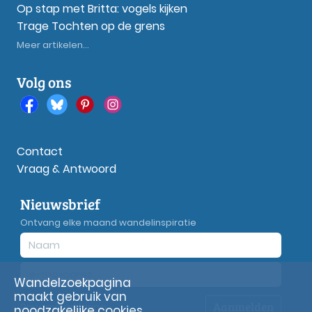
Op stap met Britta: vogels kijken
Trage Tochten op de grens
Meer artikelen...
Volg ons
Contact
Vraag & Antwoord
Nieuwsbrief
Ontvang elke maand wandelinspiratie
Wandelzoekpagina
maakt gebruik van
Aanmelden
Privacy
verklaring
noodzakelijke cookies