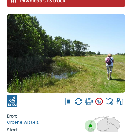
Download GPS track
13 KM
Bron:
Groene Wissels
Start: