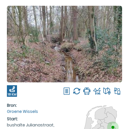
18 KM
Bron:
Groene Wissels
Start:
bushalte Julianastraat,