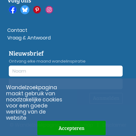
Contact
Vraag & Antwoord
Nieuwsbrief
Ontvang elke maand wandelinspiratie
Wandelzoekpagina
maakt gebruik van
Aanmelden
Privacy
verklaring
noodzakelijke cookies
voor een goede
werking van de
website
© Wandelzoekpagina.nl
|
Sitemap
|
Disclaimer
Accepteren