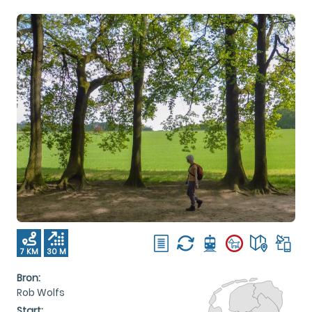
7 KM
30 M
Bron:
Rob Wolfs
Start: