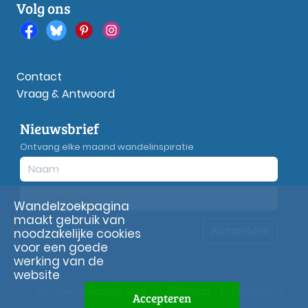
Volg ons
Contact
Vraag & Antwoord
Nieuwsbrief
Ontvang elke maand wandelinspiratie
Wandelzoekpagina
maakt gebruik van
Aanmelden
Privacy
verklaring
noodzakelijke cookies
voor een goede
werking van de
website
© Wandelzoekpagina.nl
|
Sitemap
|
Disclaimer
Accepteren