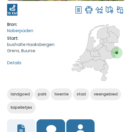
16 KM
Bron:
Naberpaden
Start:
bushalte Haaksbergen
Grens, Buurse
Details
landgoed
park
twente
stad
veengebied
kapelletjes
5