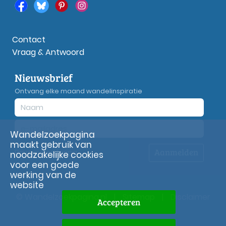
Contact
Vraag & Antwoord
Nieuwsbrief
Ontvang elke maand wandelinspiratie
Wandelzoekpagina
maakt gebruik van
Aanmelden
Privacy
verklaring
noodzakelijke cookies
voor een goede
werking van de
website
© Wandelzoekpagina.nl
|
Sitemap
|
Disclaimer
Accepteren