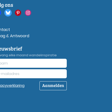
lg ons
ntact
aag & Antwoord
euwsbrief
vang elke maand wandelinspiratie
Aanmelden
vacy
verklaring