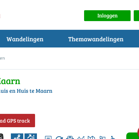
Inloggen
Wandelingen
Themawandelingen
arn
Maarn
uis en Huis te Maarn
ad GPS track