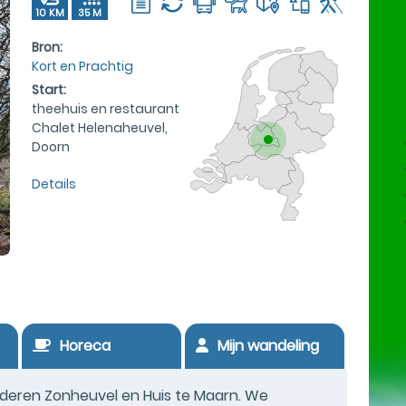
10 KM
35 M
Bron:
Kort en Prachtig
Start:
theehuis en restaurant
Chalet Helenaheuvel,
Doorn
Details
Horeca
Mijn wandeling
deren Zonheuvel en Huis te Maarn. We