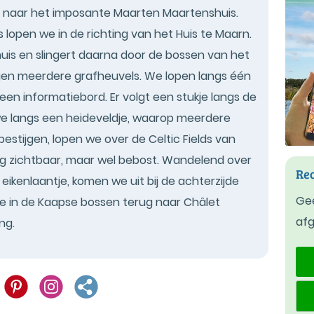
 naar het imposante Maarten Maartenshuis.
 lopen we in de richting van het Huis te Maarn.
huis en slingert daarna door de bossen van het
iggen meerdere grafheuvels. We lopen langs één
een informatiebord. Er volgt een stukje langs de
e langs een heideveldje, waarop meerdere
estijgen, lopen we over de Celtic Fields van
nog zichtbaar, maar wel bebost. Wandelend over
Rec
ikenlaantje, komen we uit bij de achterzijde
Gee
we in de Kaapse bossen terug naar Châlet
af
ng.