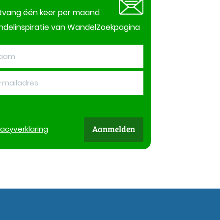
tvang één keer per maand
delinspiratie van WandelZoekpagina
Aanmelden
vacy
verklaring