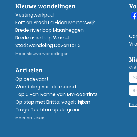
Nieuwe wandelingen
Vo
Vestingwerkpad
Kort en Prachtig Elden Meinerswijk
Brede rivierloop Maasheggen
Co
Brede rivierloop Wamel
Vr
Stadswandeling Deventer 2
Meer nieuwe wandelingen
Ni
Ont
Artikelen
Op bedevaart
Wandeling van de maand
Top 3 van Ivonne van MyFootPrints
Op stap met Britta: vogels kijken
Pri
Trage Tochten op de grens
Meer artikelen...