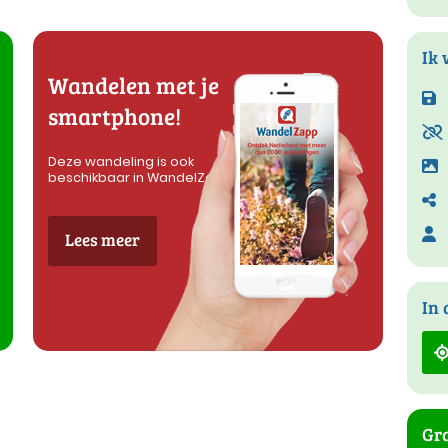
Ik 
Wandelen met je
smartphone!
Deze wandeling is ook
beschikbaar in WandelZapp
Lees meer
In 
Gra