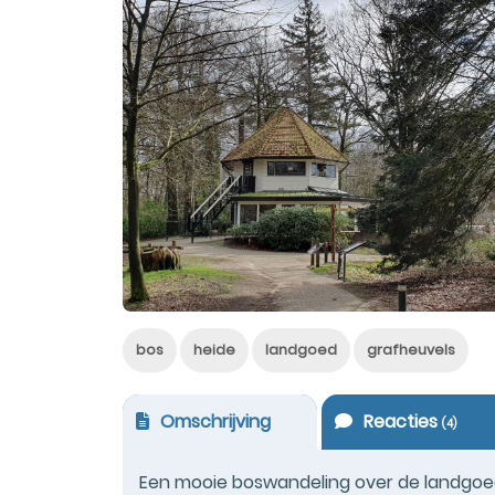
bos
heide
landgoed
grafheuvels
Omschrijving
Reacties
(
4
)
Een mooie boswandeling over de landgoe