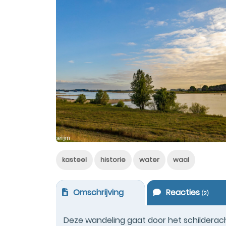
kasteel
historie
water
waal
Omschrijving
Reacties
(
2
)
Deze wandeling gaat door het schilderach