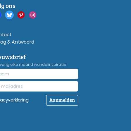
lg ons
ntact
aag & Antwoord
euwsbrief
vang elke maand wandelinspiratie
Aanmelden
vacy
verklaring