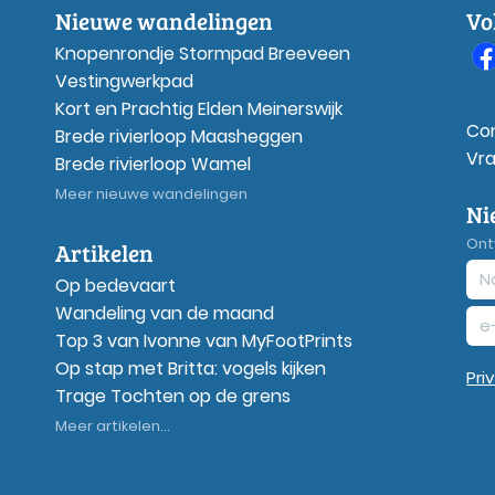
Nieuwe wandelingen
Vo
Knopenrondje Stormpad Breeveen
Vestingwerkpad
Kort en Prachtig Elden Meinerswijk
Co
Brede rivierloop Maasheggen
Vr
Brede rivierloop Wamel
Meer nieuwe wandelingen
Ni
Ont
Artikelen
Op bedevaart
Wandeling van de maand
Top 3 van Ivonne van MyFootPrints
Op stap met Britta: vogels kijken
Pri
Trage Tochten op de grens
Meer artikelen...