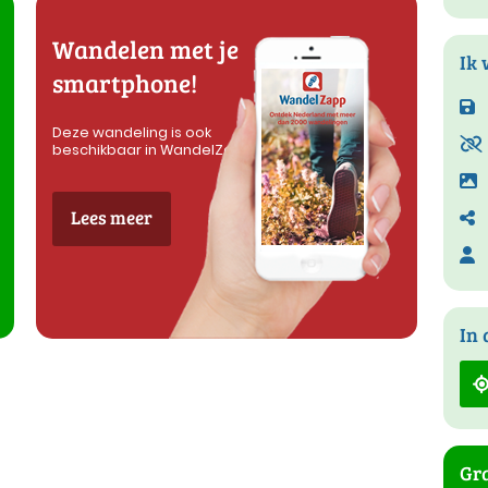
Wandelen met je
Ik 
smartphone!
Deze wandeling is ook
beschikbaar in WandelZapp
Lees meer
In 
Gra