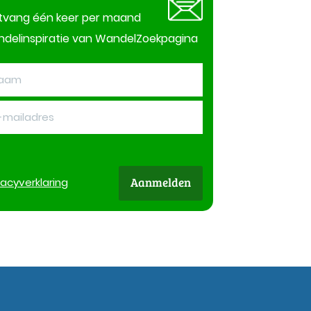
tvang één keer per maand
delinspiratie van WandelZoekpagina
Aanmelden
vacy
verklaring