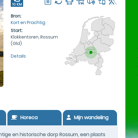
10 KM
Bron:
Kort en Prachtig
Start:
Klokkentoren, Rossum
(Gld)
Details
Horeca
Mijn wandeling
tige en historische dorp Rossum, een plaats