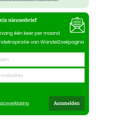
tis nieuwsbrief
tvang één keer per maand
delinspiratie van WandelZoekpagina
Aanmelden
vacy
verklaring