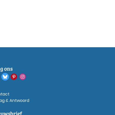
lg ons
tact
ag & Antwoord
euwsbrief