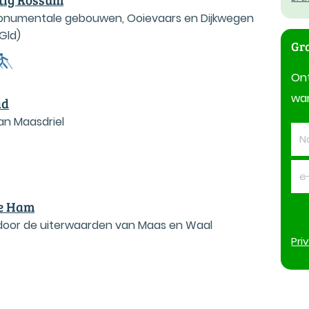
Monumentale gebouwen, Ooievaars en Dijkwegen
Gld)
Gra
On
wan
ad
an Maasdriel
se Ham
 door de uiterwaarden van Maas en Waal
Pri