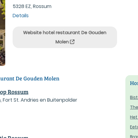
5328 EZ, Rossum
Details
Website hotel restaurant De Gouden
Molen
taurant De Gouden Molen
Hor
loop Rossum
Bis
 Fort St. Andries en Buitenpolder
The
Het
Eet
Bra
htig Rossum