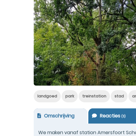
landgoed
park
treinstation
stad
a
Omschrijving
Reacties
(
11
)
We maken vanaf station Amersfoort Scho