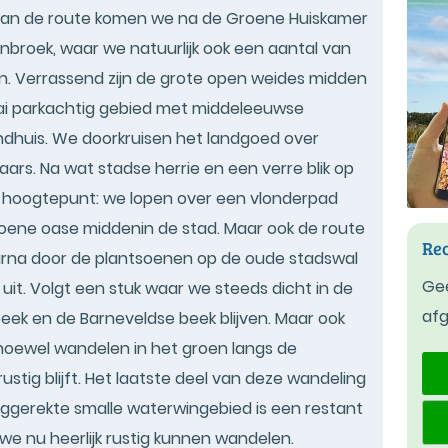
 van de route komen we na de Groene Huiskamer
enbroek, waar we natuurlijk ook een aantal van
. Verrassend zijn de grote open weides midden
raai parkachtig gebied met middeleeuwse
landhuis. We doorkruisen het landgoed over
aars. Na wat stadse herrie en een verre blik op
 hoogtepunt: we lopen over een vlonderpad
roene oase middenin de stad. Maar ook de route
Rec
arna door de plantsoenen op de oude stadswal
Gee
 uit. Volgt een stuk waar we steeds dicht in de
af
beek en de Barneveldse beek blijven. Maar ook
, hoewel wandelen in het groen langs de
tig blijft. Het laatste deel van deze wandeling
anggerekte smalle waterwingebied is een restant
e nu heerlijk rustig kunnen wandelen.