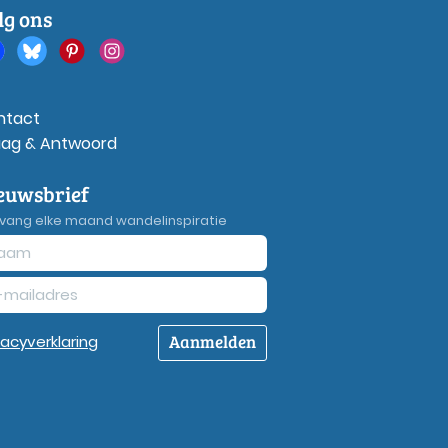
lg ons
ntact
aag & Antwoord
euwsbrief
vang elke maand wandelinspiratie
Aanmelden
vacy
verklaring