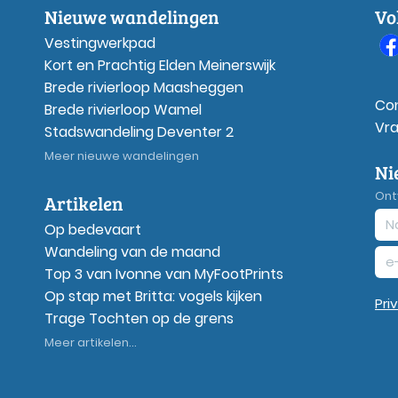
Nieuwe wandelingen
Vo
Vestingwerkpad
Kort en Prachtig Elden Meinerswijk
Brede rivierloop Maasheggen
Co
Brede rivierloop Wamel
Vr
Stadswandeling Deventer 2
Meer nieuwe wandelingen
Ni
Ont
Artikelen
Op bedevaart
Wandeling van de maand
Top 3 van Ivonne van MyFootPrints
Op stap met Britta: vogels kijken
Pri
Trage Tochten op de grens
Meer artikelen...