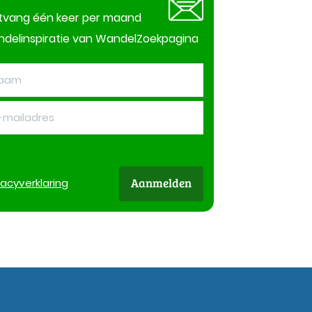
tvang één keer per maand
delinspiratie van WandelZoekpagina
Aanmelden
vacy
verklaring