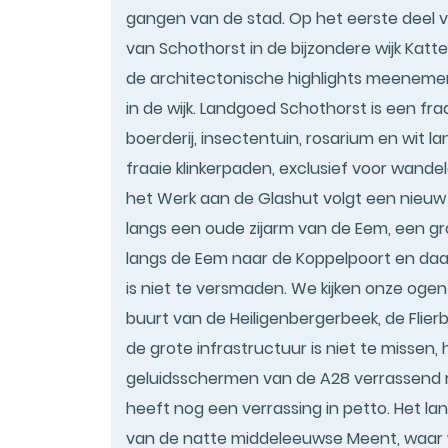
gangen van de stad. Op het eerste deel
van Schothorst in de bijzondere wijk Katt
de architectonische highlights meenemen
in de wijk. Landgoed Schothorst is een f
boerderij, insectentuin, rosarium en wit 
fraaie klinkerpaden, exclusief voor wandel
het Werk aan de Glashut volgt een nieuw
langs een oude zijarm van de Eem, een g
langs de Eem naar de Koppelpoort en da
is niet te versmaden. We kijken onze ogen
buurt van de Heiligenbergerbeek, de Flier
de grote infrastructuur is niet te missen
geluidsschermen van de A28 verrassend rus
heeft nog een verrassing in petto. Het l
van de natte middeleeuwse Meent, waar w