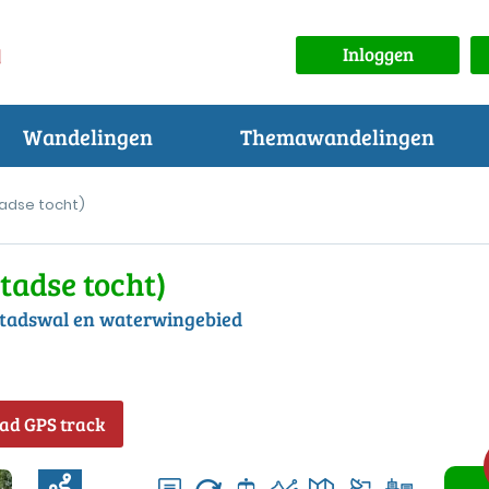
Inloggen
Wandelingen
Themawandelingen
tadse tocht)
tadse tocht)
stadswal en waterwingebied
ad GPS track