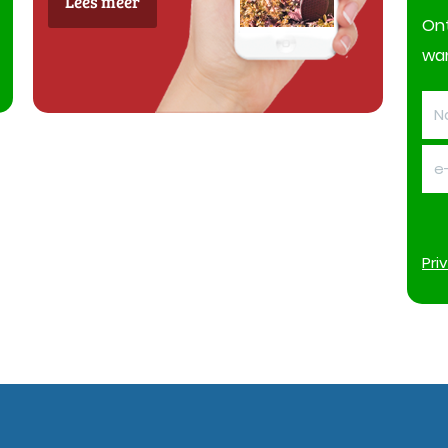
Lees meer
On
wan
Pri