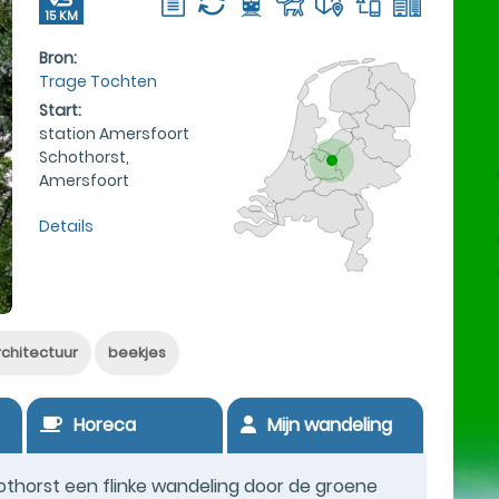
15 KM
Bron:
Trage Tochten
Start:
station Amersfoort
Schothorst,
Amersfoort
Details
rchitectuur
beekjes
Horeca
Mijn wandeling
thorst een flinke wandeling door de groene