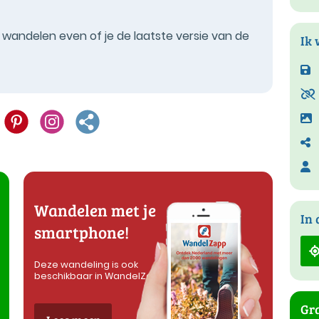
t wandelen even of je de laatste versie van de
Ik 
Wandelen met je
In 
smartphone!
Deze wandeling is ook
beschikbaar in WandelZapp
Gra