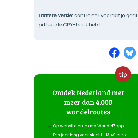
Laatste versie
: controleer voordat je gaa
pdf en de GPX-track hebt.
tip
Ontdek Nederland met
meer dan 4.000
wandelroutes
Op website en in app WandelZapp
Een jaar lang voor slechts 13,49 euro