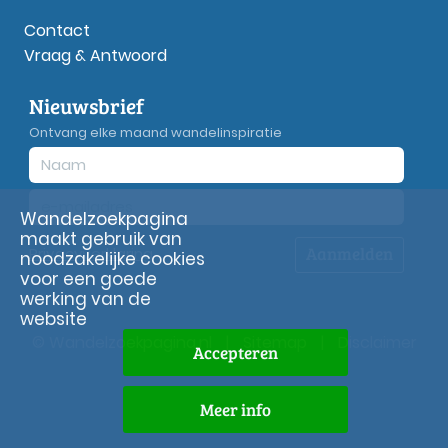
Contact
Vraag & Antwoord
Nieuwsbrief
Ontvang elke maand wandelinspiratie
Wandelzoekpagina
maakt gebruik van
Aanmelden
Privacy
verklaring
noodzakelijke cookies
voor een goede
werking van de
website
© Wandelzoekpagina.nl
|
Sitemap
|
Disclaimer
Accepteren
Meer info