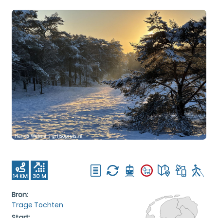
14 KM
30 M
Bron:
Trage Tochten
Start: