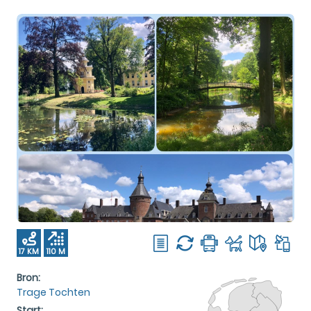
17 KM
110 M
Bron:
Trage Tochten
Start: