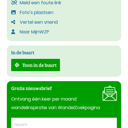
Meld een foute link
Foto's plaatsen
Vertel een vriend
Naar MijnWZP
In de buurt
Toon in de buurt
Gratis nieuwsbrief
Ontvang één keer per maand
wandelinspiratie van WandelZoekpagina