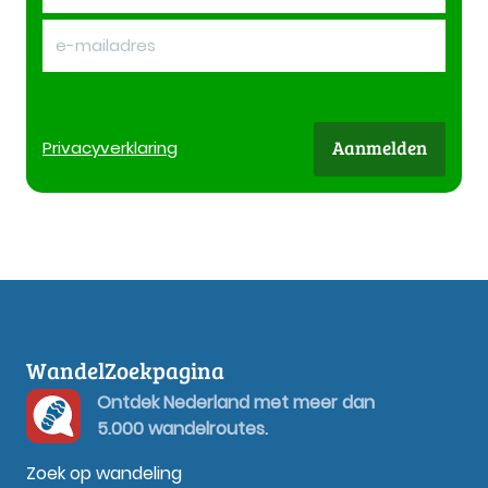
Aanmelden
Privacy
verklaring
WandelZoekpagina
Ontdek Nederland met meer dan
5.000 wandelroutes.
Zoek op wandeling