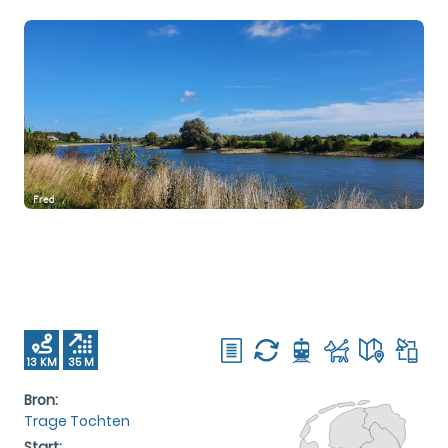
13 KM
35 M
Bron:
Trage Tochten
Start: