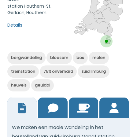
station Houthem-St.
Gerlach, Houthem
Details
bergwandeling
bloesem
bos
molen
treinstation
75% onverhard
zuid limburg
heuvels
geuldal
16
We maken een mooie wandeling in het
heuvelland van Zuid-Limburg. Vanaf station