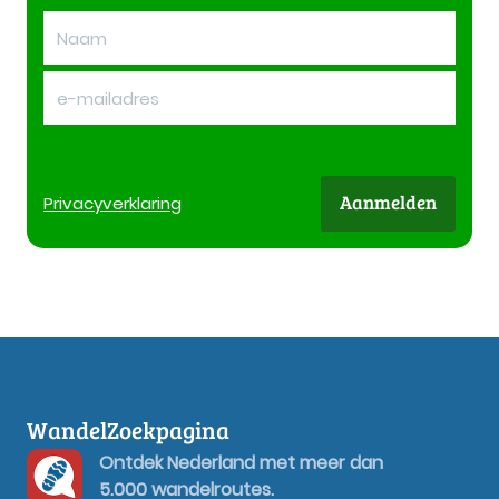
Aanmelden
Privacy
verklaring
WandelZoekpagina
Ontdek Nederland met meer dan
5.000 wandelroutes.