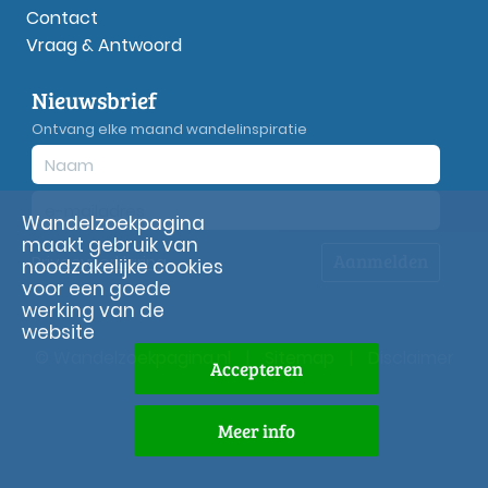
Contact
Vraag & Antwoord
Nieuwsbrief
Ontvang elke maand wandelinspiratie
Wandelzoekpagina
maakt gebruik van
Aanmelden
Privacy
verklaring
noodzakelijke cookies
voor een goede
werking van de
website
© Wandelzoekpagina.nl
|
Sitemap
|
Disclaimer
Accepteren
Meer info