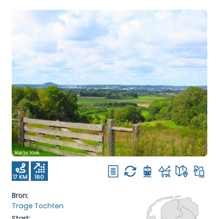
17 KM
160
M
Bron:
Trage Tochten
Start: