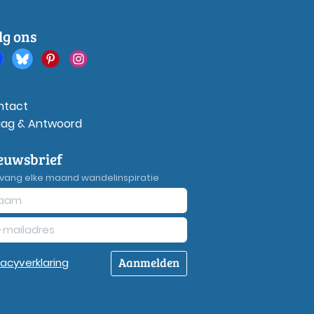
lg ons
ntact
aag & Antwoord
euwsbrief
vang elke maand wandelinspiratie
Aanmelden
vacy
verklaring