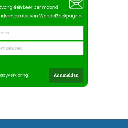
tvang één keer per maand
delinspiratie van WandelZoekpagina
Aanmelden
vacy
verklaring