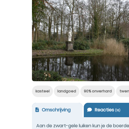
kasteel
landgoed
90% onverhard
twen
Omschrijving
Reacties
(
16
)
Aan de zwart-gele luiken kun je de boer