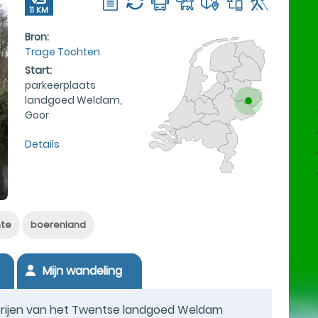
11 KM
Bron:
Trage Tochten
Start:
parkeerplaats
landgoed Weldam,
Goor
Details
te
boerenland
Mijn wandeling
derijen van het Twentse landgoed Weldam