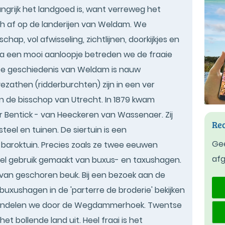
grijk het landgoed is, want verreweg het
ch af op de landerijen van Weldam. We
ap, vol afwisseling, zichtlijnen, doorkijkjes en
Na een mooi aanloopje betreden we de fraaie
. De geschiedenis van Weldam is nauw
ezathen (ridderburchten) zijn in een ver
 de bisschop van Utrecht. In 1879 kwam
r Bentick - van Heeckeren van Wassenaer. Zij
Rec
eel en tuinen. De siertuin is een
Gee
 baroktuin. Precies zoals ze twee eeuwen
af
 veel gebruik gemaakt van buxus- en taxushagen.
van geschoren beuk. Bij een bezoek aan de
 buxushagen in de 'parterre de broderie' bekijken
 wandelen we door de Wegdammerhoek. Twentse
t bollende land uit. Heel fraai is het