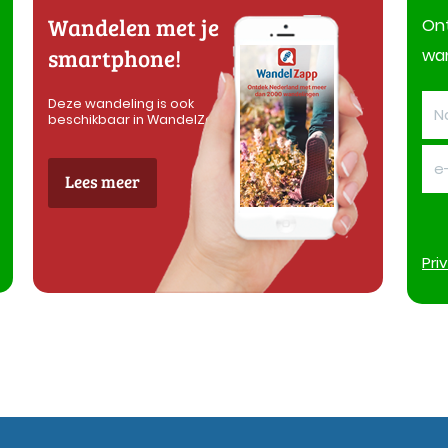
Wandelen met je
On
smartphone!
wan
Deze wandeling is ook
beschikbaar in WandelZapp
Lees meer
Pri