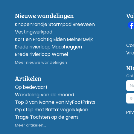
Nieuwe wandelingen
Vo
Knopenrondje Stormpad Breeveen
Vestingwerkpad
Kort en Prachtig Elden Meinerswijk
Co
Brede rivierloop Maasheggen
Vr
Brede rivierloop Wamel
Meer nieuwe wandelingen
Ni
Ont
Artikelen
Op bedevaart
Wandeling van de maand
Top 3 van Ivonne van MyFootPrints
Op stap met Britta: vogels kijken
Pri
Trage Tochten op de grens
Meer artikelen...